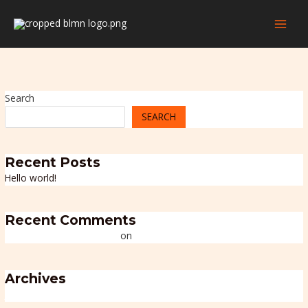
Skip
MAI
to
MEN
content
Search
SEARCH
Recent Posts
Hello world!
Recent Comments
A WordPress Commenter
on
Hello world!
Archives
July 2025